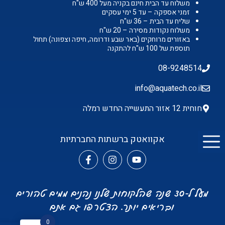
משלוח עד הבית חינם בקניה מעל 400 ש"ח
זמני אספקה – עד 5 ימי עסקים
שליח עד הבית – 36 ש"ח
משלוח נקודות מסירה – 20 ש"ח
באזורים מרוחקים (באר שבע ודרומה, חיפה וצפונה) תחול
תוספת של 100 ש"ח להתקנה
08-9248514
info@aquatech.co.il
חוחית 12 אזור התעשייה החדש רמלה
אקוואטק ברשתות החברתיות
מעל ל-30 שנה שהלקוחות שלנו נהנים ממים טהורים
ובריאים יותר. הצטרפו גם אתם
0