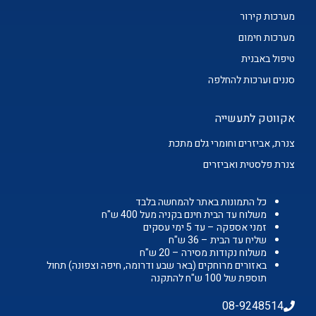
מערכות קירור
מערכות חימום
טיפול באבנית
סננים וערכות להחלפה
אקווטק לתעשייה
צנרת, אביזרים וחומרי גלם מתכת
צנרת פלסטית ואביזרים
כל התמונות באתר להמחשה בלבד
משלוח עד הבית חינם בקניה מעל 400 ש"ח
זמני אספקה – עד 5 ימי עסקים
שליח עד הבית – 36 ש"ח
משלוח נקודות מסירה – 20 ש"ח
באזורים מרוחקים (באר שבע ודרומה, חיפה וצפונה) תחול
תוספת של 100 ש"ח להתקנה
08-9248514