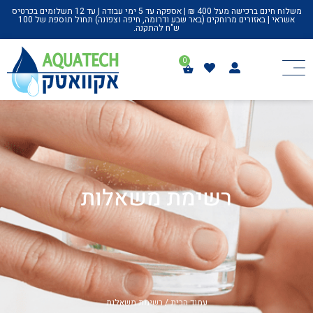
משלוח חינם ברכישה מעל 400 ₪ | אספקה עד 5 ימי עבודה | עד 12 תשלומים בכרטיס
אשראי | באזורים מרוחקים (באר שבע ודרומה, חיפה וצפונה) תחול תוספת של 100
ש"ח להתקנה.
רשימת משאלות
עמוד הבית
/ רשימת משאלות