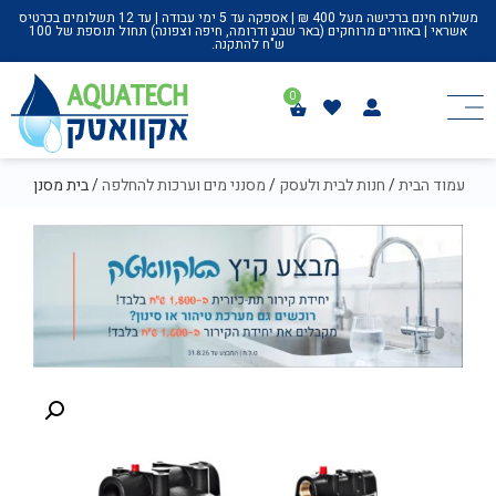
משלוח חינם ברכישה מעל 400 ₪ | אספקה עד 5 ימי עבודה | עד 12 תשלומים בכרטיס
אשראי | באזורים מרוחקים (באר שבע ודרומה, חיפה וצפונה) תחול תוספת של 100
ש"ח להתקנה.
עמוד הבית
/
חנות לבית ולעסק
/
מסנני מים וערכות להחלפה
/ בית מסנן