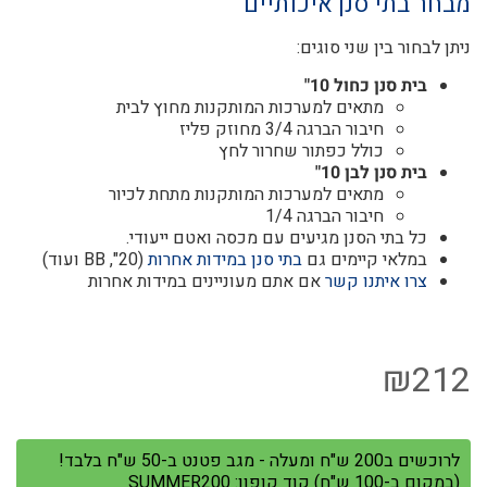
מבחר בתי סנן איכותיים
ניתן לבחור בין שני סוגים:
בית סנן כחול 10"
מתאים למערכות המותקנות מחוץ לבית
חיבור הברגה 3/4 מחוזק פליז
כולל כפתור שחרור לחץ
בית סנן לבן 10"
מתאים למערכות המותקנות מתחת לכיור
חיבור הברגה 1/4
כל בתי הסנן מגיעים עם מכסה ואטם ייעודי.
במלאי קיימים גם
בתי סנן במידות אחרות
(20", BB ועוד)
צרו איתנו קשר
אם אתם מעוניינים במידות אחרות
₪
212
לרוכשים ב200 ש"ח ומעלה - מגב פטנט ב-50 ש"ח בלבד!
(במקום ב-100 ש"ח) קוד קופון: SUMMER200