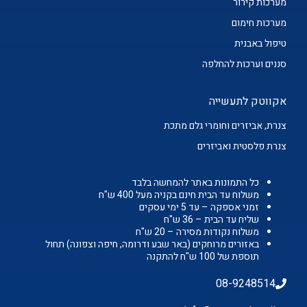
מערכות קירור
מערכות חימום
טיפול באבנית
סננים וערכות להחלפה
אקווטק לתעשייה
צנרת, אביזרים וחומרי גלם מתכת
צנרת פלסטית ואביזרים
כל התמונות באתר להמחשה בלבד
משלוח עד הבית חינם בקניה מעל 400 ש"ח
זמני אספקה – עד 5 ימי עסקים
שליח עד הבית – 36 ש"ח
משלוח נקודות מסירה – 20 ש"ח
באזורים מרוחקים (באר שבע ודרומה, חיפה וצפונה) תחול
תוספת של 100 ש"ח להתקנה
08-9248514