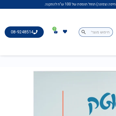
Search Button
Search
08-9248514
for: