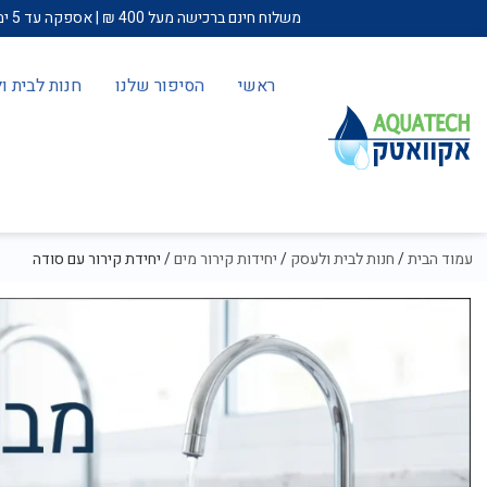
משלוח חינם ברכישה מעל 400 ₪ | אספקה עד 5 ימי עבודה | עד 12 תשלומים בכרטיס אשראי | באזורים מרוחקים (באר שבע ודרומה, חיפה וצפונה) תחול תוספת של 100 ש"ח להתקנה.
ראשי
הסיפור שלנו
חנות לבית 
עמוד הבית
/
חנות לבית ולעסק
/
יחידות קירור מים
/ יחידת קירור עם סודה