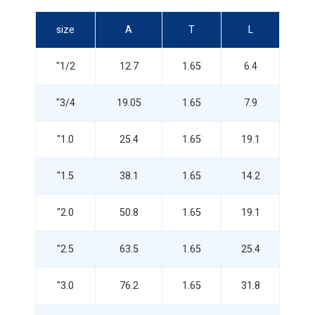
size
A
T
L
1/2"
12.7
1.65
6.4
3/4"
19.05
1.65
7.9
1.0"
25.4
1.65
19.1
1.5"
38.1
1.65
14.2
2.0"
50.8
1.65
19.1
2.5"
63.5
1.65
25.4
3.0"
76.2
1.65
31.8