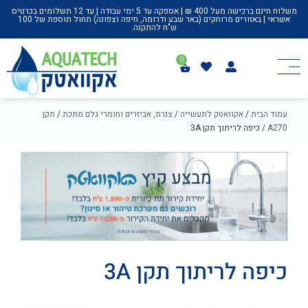
משלוח חינם ברכישה מעל 400 ₪ | אספקה עד 5 ימי עבודה | עד 12 תשלומים בכרטיס
אשראי | באזורים מרוחקים (באר שבע ודרומה, חיפה וצפונה) תחול תוספת של 100
ש"ח להתקנה.
עמוד הבית
/
אקוואטק לתעשייה
/
צנרת, אביזרים וחומרי גלם מתכת
/
תקן
A270
/ כיפה לריתוך תקן 3A
כיפה לריתוך תקן 3A