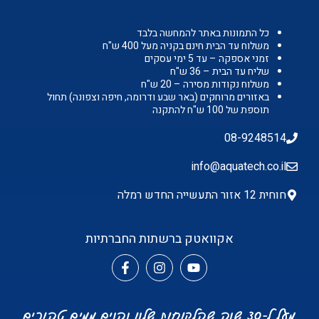
כל התמונות באתר להמחשה בלבד
משלוח עד הבית חינם בקניה מעל 400 ש"ח
זמני אספקה – עד 5 ימי עסקים
שליח עד הבית – 36 ש"ח
משלוח נקודות מסירה – 20 ש"ח
באזורים מרוחקים (באר שבע ודרומה, חיפה וצפונה) תחול
תוספת של 100 ש"ח להתקנה
08-9248514
info@aquatech.co.il
חוחית 12 אזור התעשייה החדש רמלה
אקוואטק ברשתות החברתיות
מעל ל-30 שנה שהלקוחות שלנו נהנים ממים טהורים