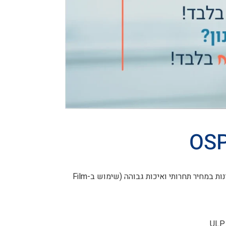
ממברנות תוצרת חברת OSPURA מאופיינות במחיר תחרותי ואיכות גבוהה (שימוש ב-Film