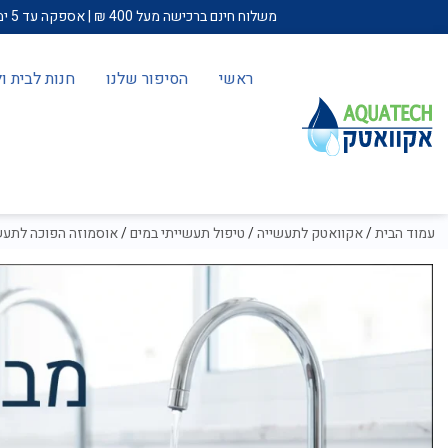
משלוח חינם ברכישה מעל 400 ₪ | אספקה עד 5 ימי עבודה | עד 12 תשלומים בכרטיס אשראי | באזורים מרוחקים (באר שבע ודרומה, חיפה וצפונה) תחול תוספת של 100 ש"ח להתקנה.
ראשי
הסיפור שלנו
חנות לבית 
עמוד הבית
/
אקוואטק לתעשייה
/
טיפול תעשייתי במים
/
אוסמוזה הפוכה לתעש