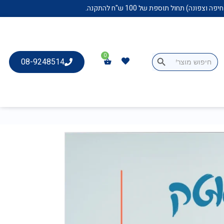
Search Button
Search
08-9248514
for: