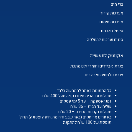
ברי מים
מערכות קירור
מערכות חימום
טיפול באבנית
סננים וערכות להחלפה
אקווטק לתעשייה
צנרת, אביזרים וחומרי גלם מתכת
צנרת פלסטית ואביזרים
כל התמונות באתר להמחשה בלבד
משלוח עד הבית חינם בקניה מעל 400 ש"ח
זמני אספקה – עד 5 ימי עסקים
שליח עד הבית – 36 ש"ח
משלוח נקודות מסירה – 20 ש"ח
באזורים מרוחקים (באר שבע ודרומה, חיפה וצפונה) תחול
תוספת של 100 ש"ח להתקנה