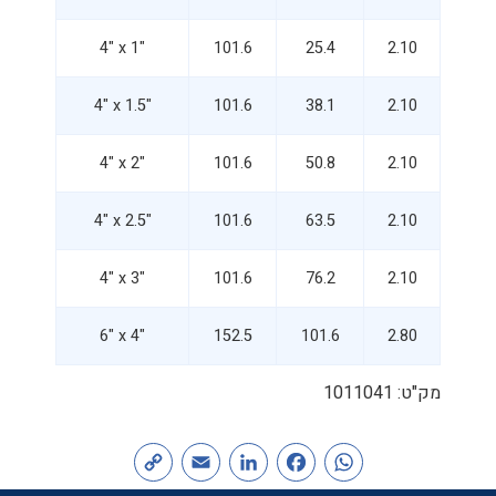
4" x 1"
101.6
25.4
2.10
4" x 1.5"
101.6
38.1
2.10
4" x 2"
101.6
50.8
2.10
4" x 2.5"
101.6
63.5
2.10
4" x 3"
101.6
76.2
2.10
6" x 4"
152.5
101.6
2.80
מק"ט:
1011041
Copy
Email
LinkedIn
Facebook
WhatsApp
Link