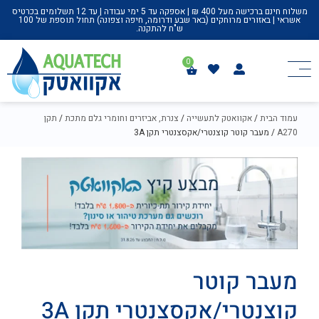
משלוח חינם ברכישה מעל 400 ₪ | אספקה עד 5 ימי עבודה | עד 12 תשלומים בכרטיס
אשראי | באזורים מרוחקים (באר שבע ודרומה, חיפה וצפונה) תחול תוספת של 100
ש"ח להתקנה.
עמוד הבית
/
אקוואטק לתעשייה
/
צנרת, אביזרים וחומרי גלם מתכת
/
תקן
A270
/ מעבר קוטר קוצנטרי/אקסצנטרי תקן 3A
מעבר קוטר
קוצנטרי/אקסצנטרי תקן 3A