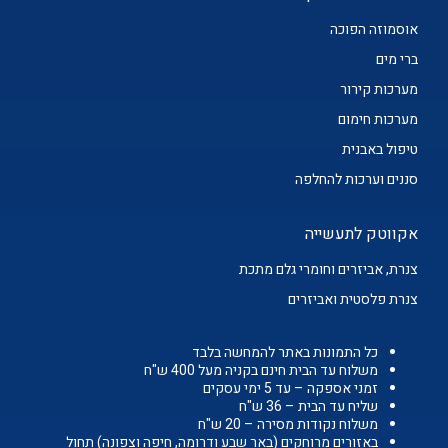
אוסמוזה הפוכה
ברי מים
מערכות קירור
מערכות חימום
טיפול באבנית
סננים וערכות להחלפה
אקווטק לתעשייה
צנרת, אביזרים וחומרי גלם מתכת
צנרת פלסטית ואביזרים
כל התמונות באתר להמחשה בלבד
משלוח עד הבית חינם בקניה מעל 400 ש"ח
זמני אספקה – עד 5 ימי עסקים
שליח עד הבית – 36 ש"ח
משלוח נקודות מסירה – 20 ש"ח
באזורים מרוחקים (באר שבע ודרומה, חיפה וצפונה) תחול