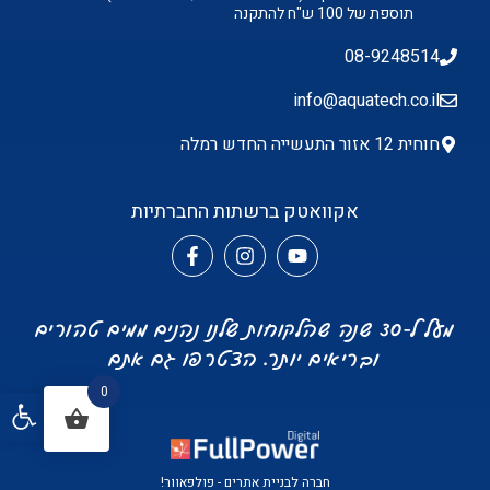
תוספת של 100 ש"ח להתקנה
08-9248514
info@aquatech.co.il
חוחית 12 אזור התעשייה החדש רמלה
אקוואטק ברשתות החברתיות
מעל ל-30 שנה שהלקוחות שלנו נהנים ממים טהורים
ובריאים יותר. הצטרפו גם אתם
0
פתח סרגל 
חברה לבניית אתרים - פולפאוור!