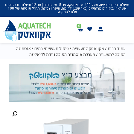
משלוח חינם ברכישה מעל 400 ₪ | אספקה עד 5 ימי עבודה | עד 12 תשלומים בכרטיס
אשראי | באזורים מרוחקים (באר שבע ודרומה, חיפה וצפונה) תחול תוספת של 100
ש"ח להתקנה.
עמוד הבית
/
אקוואטק לתעשייה
/
טיפול תעשייתי במים
/
אוסמוזה
הפוכה לתעשייה
/ מערכת אוסמוזה הפוכה ניידת לדיאליזה