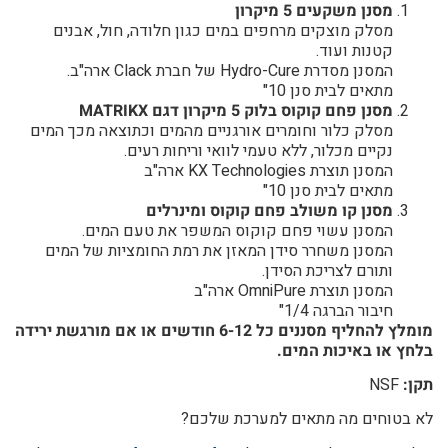
מסנן משקעים 5 מיקרון
מסלק מוצקים מרחפים במים כגון חלודה, חול
, אבנים
קטנות
ועוד.
המסנן מסדרת
Hydro-Cure
של
חברת
Clack
ארה"ב.
מתאים לבית סנן 10"
מסנן פחם קוקוס בלו
ק 5 מיקרון דגם MATRIKX
מסלק כלור וחומרים אורגניים מהמים וכתוצאה מכך המים
נקיים מכלור, ללא טעמי לוואי וריחות רעים.
המסנן תוצרת
KX Technologies
ארה"ב
מתאים לבית סנן 10"
מסנן קו משולב פחם קוקוס ומינרלים
המסנן עשוי פחם קוקוס המשפר את טעם המים.
המסנן משחרר סידן המאזן את רמת החומציות של המים
ותורם לצריכת הסידן.
המסנן תוצרת
OmniPure
ארה"ב
חיבור הברגה 1/4"
מומלץ להחליף מסננים כל 6-12 חודשים או אם מורגשת ירידה
בלחץ או באיכות המים.
תקן:
NSF
לא בטוחים מה מתאים למערכת שלכם?