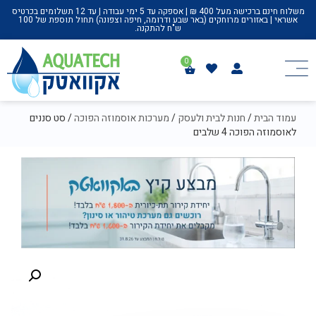
משלוח חינם ברכישה מעל 400 ₪ | אספקה עד 5 ימי עבודה | עד 12 תשלומים בכרטיס
אשראי | באזורים מרוחקים (באר שבע ודרומה, חיפה וצפונה) תחול תוספת של 100
ש"ח להתקנה.
עמוד הבית
/
חנות לבית ולעסק
/
מערכות אוסמוזה הפוכה
/ סט סננים
לאוסמוזה הפוכה 4 שלבים