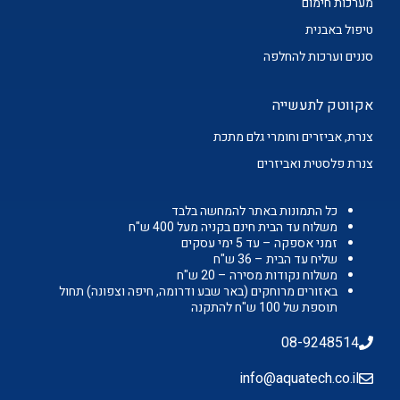
מערכות חימום
טיפול באבנית
סננים וערכות להחלפה
אקווטק לתעשייה
צנרת, אביזרים וחומרי גלם מתכת
צנרת פלסטית ואביזרים
כל התמונות באתר להמחשה בלבד
משלוח עד הבית חינם בקניה מעל 400 ש"ח
זמני אספקה – עד 5 ימי עסקים
שליח עד הבית – 36 ש"ח
משלוח נקודות מסירה – 20 ש"ח
באזורים מרוחקים (באר שבע ודרומה, חיפה וצפונה) תחול
תוספת של 100 ש"ח להתקנה
08-9248514
info@aquatech.co.il