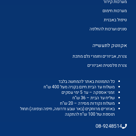
מערכות קירור
מערכות חימום
טיפול באבנית
סננים וערכות להחלפה
אקווטק לתעשייה
צנרת, אביזרים וחומרי גלם מתכת
צנרת פלסטית ואביזרים
כל התמונות באתר להמחשה בלבד
משלוח עד הבית חינם בקניה מעל 400 ש"ח
זמני אספקה – עד 5 ימי עסקים
שליח עד הבית – 36 ש"ח
משלוח נקודות מסירה – 20 ש"ח
באזורים מרוחקים (באר שבע ודרומה, חיפה וצפונה) תחול
תוספת של 100 ש"ח להתקנה
08-9248514