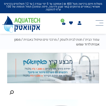
משלוח חינם ברכישה מעל 400 ₪ | אספקה עד 5 ימי עבודה | עד 12 תשלומים בכרטיס
אשראי | באזורים מרוחקים (באר שבע ודרומה, חיפה וצפונה) תחול תוספת של 100
ש"ח להתקנה.
עמוד הבית
/
חנות לבית ולעסק
/
מרככי מים וטיפול באבנית
/ מסנן
אבנית לדוד שמש