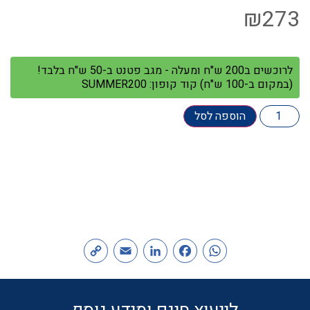
₪
273
לרוכשים ב200 ש"ח ומעלה - מגב פטנט ב-50 ש"ח בלבד!
(במקום ב-100 ש"ח) קוד קופון: SUMMER200
הוספה לסל
Copy
Email
LinkedIn
Facebook
WhatsApp
Link