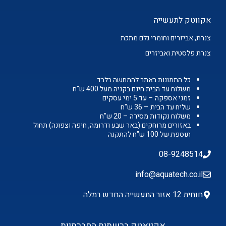
אקווטק לתעשייה
צנרת, אביזרים וחומרי גלם מתכת
צנרת פלסטית ואביזרים
כל התמונות באתר להמחשה בלבד
משלוח עד הבית חינם בקניה מעל 400 ש"ח
זמני אספקה – עד 5 ימי עסקים
שליח עד הבית – 36 ש"ח
משלוח נקודות מסירה – 20 ש"ח
באזורים מרוחקים (באר שבע ודרומה, חיפה וצפונה) תחול
תוספת של 100 ש"ח להתקנה
08-9248514
info@aquatech.co.il
חוחית 12 אזור התעשייה החדש רמלה
אקוואטק ברשתות החברתיות