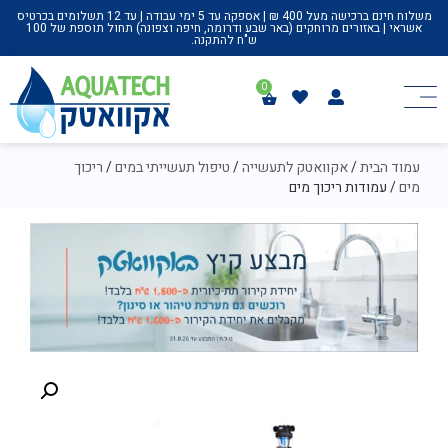
משלוח חינם ברכישה מעל 400 ₪ | אספקה עד 5 ימי עבודה | עד 12 תשלומים בכרטיס
אשראי | באזורים מרוחקים (באר שבע ודרומה, חיפה וצפונה) תחול תוספת של 100
ש"ח להתקנה.
עמוד הבית
/
אקוואטק לתעשייה
/
טיפול תעשייתי במים
/
ריכוך
מים
/ עמודות ריכוך מים