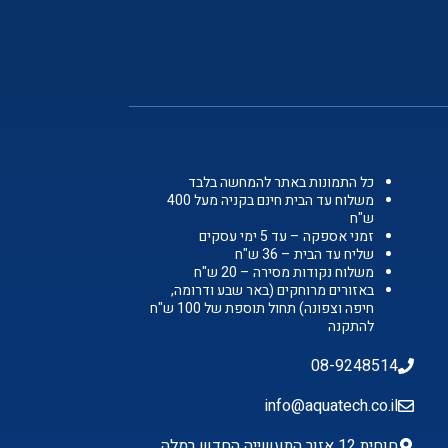
כל התמונות באתר להמחשה בלבד
משלוח עד הבית חינם בקניה מעל 400
ש"ח
זמני אספקה – עד 5 ימי עסקים
שליח עד הבית – 36 ש"ח
משלוח נקודות מסירה – 20 ש"ח
באזורים מרוחקים (באר שבע ודרומה,
חיפה וצפונה) תחול תוספת של 100 ש"ח
להתקנה
08-9248514
info@aquatech.co.il
חוחית 12 אזור התעשייה החדש רמלה