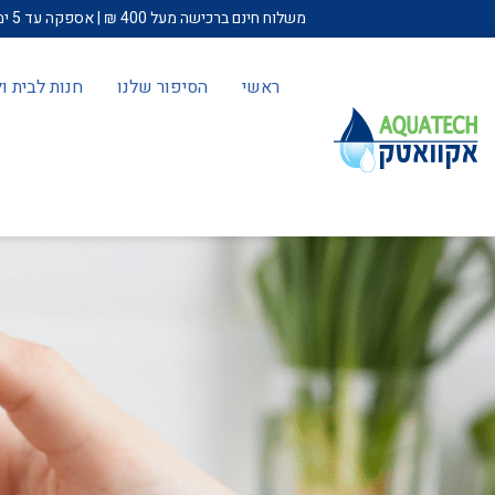
משלוח חינם ברכישה מעל 400 ₪ | אספקה עד 5 ימי עבודה | עד 12 תשלומים בכרטיס אשראי | באזורים מרוחקים (באר שבע ודרומה, חיפה וצפונה) תחול תוספת של 100 ש"ח להתקנה.
ראשי
הסיפור שלנו
חנות לבית 